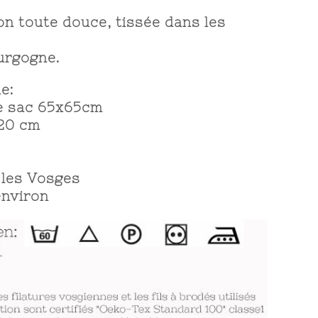
on toute douce, tissée dans les
urgogne.
e:
me sac 65x65cm
 20 cm
 les Vosges
environ